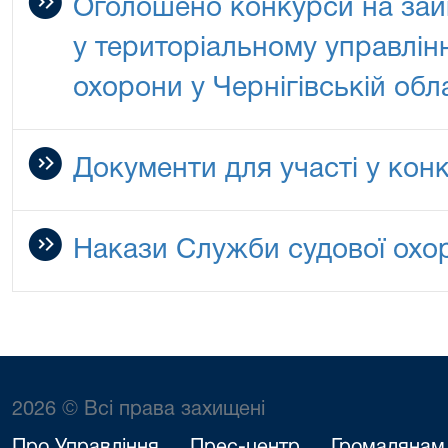
Оголошено конкурси на зай
у територіальному управлін
охорони у Чернігівській обла
Документи для участі у конк
Накази Служби судової охо
2026 © Всі права захищені