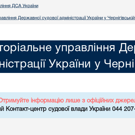
вління ДСА України
авління Державної судової адміністрації України у Чернiгiвській
торіальне управління Де
ністрації України у Чернi
Отримуйте інформацію лише з офіційних джере
й Контакт-центр судової влади України 044 207