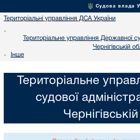
Судова влада 
Територіальні управління ДСА України
•
Територіальне управління Державної суд
Чернiгiвській об
Інше
•
Територіальне управ
судової адміністра
Чернiгiвській