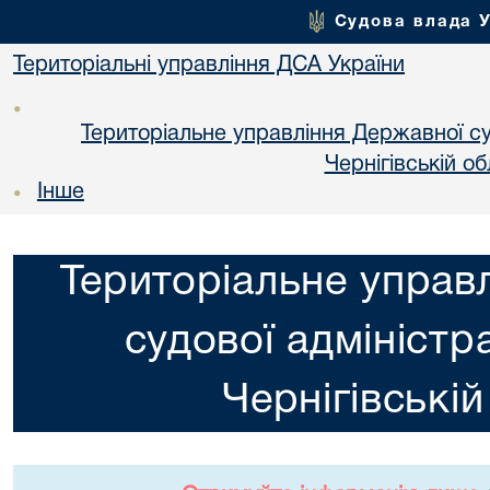
Судова влада 
Територіальні управління ДСА України
•
Територіальне управління Державної суд
Чернiгiвській об
Інше
•
Територіальне управ
судової адміністра
Чернiгiвській