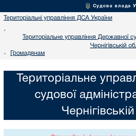
Судова влада 
Територіальні управління ДСА України
•
Територіальне управління Державної суд
Чернiгiвській об
Громадянам
•
Територіальне управ
судової адміністра
Чернiгiвській