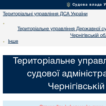
Судова влада 
Територіальні управління ДСА України
•
Територіальне управління Державної суд
Чернiгiвській об
Інше
•
Територіальне управ
судової адміністра
Чернiгiвській