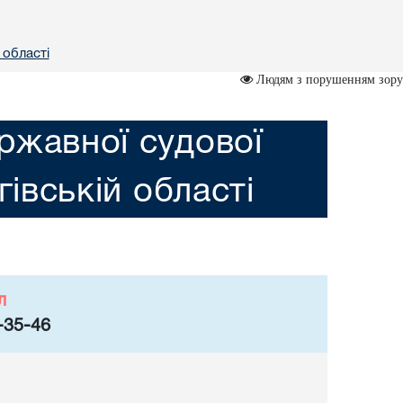
 областi
Людям з порушенням зору
ржавної судової
гiвській областi
л
-35-46