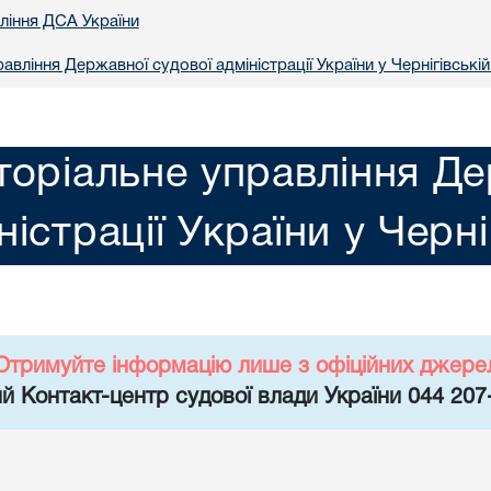
вління ДСА України
авління Державної судової адміністрації України у Чернiгiвській
торіальне управління Де
ністрації України у Чернi
Отримуйте інформацію лише з офіційних джере
й Контакт-центр судової влади України 044 207