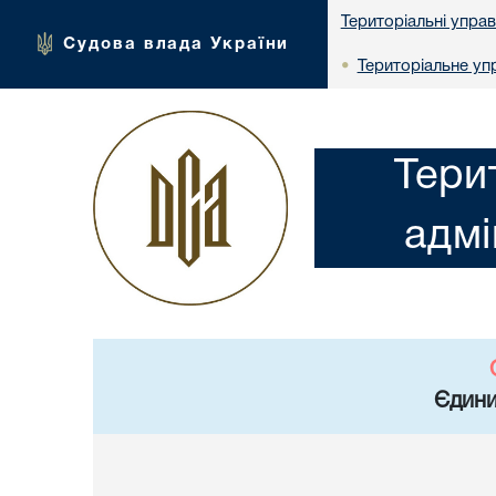
Територіальні упра
Судова влада України
Територіальне упр
•
Тери
адмі
Єдини