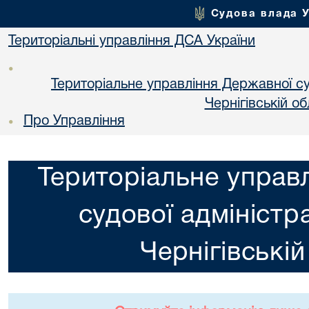
Судова влада 
Територіальні управління ДСА України
•
Територіальне управління Державної суд
Чернiгiвській об
Про Управління
•
Територіальне управ
судової адміністра
Чернiгiвській