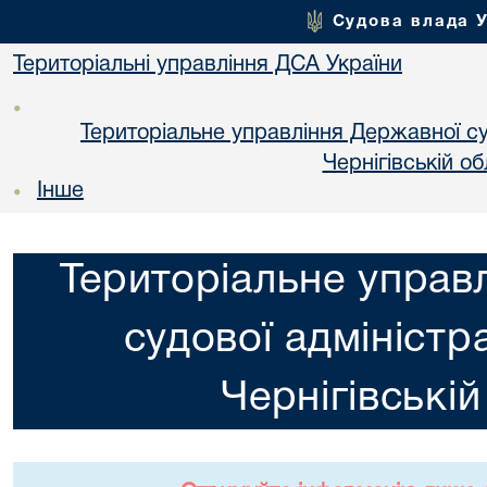
Судова влада 
Територіальні управління ДСА України
•
Територіальне управління Державної суд
Чернiгiвській об
Інше
•
Територіальне управ
судової адміністра
Чернiгiвській