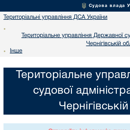
Судова влада 
Територіальні управління ДСА України
•
Територіальне управління Державної суд
Чернiгiвській об
Інше
•
Територіальне управ
судової адміністра
Чернiгiвській