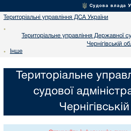
Судова влада 
Територіальні управління ДСА України
•
Територіальне управління Державної суд
Чернiгiвській об
Інше
•
Територіальне управ
судової адміністра
Чернiгiвській