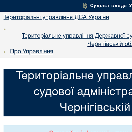
Судова влада 
Територіальні управління ДСА України
•
Територіальне управління Державної суд
Чернiгiвській об
Про Управління
•
Територіальне управ
судової адміністра
Чернiгiвській