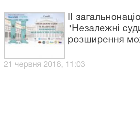
ІІ загальнонац
"Незалежні суди
розширення мож
21 червня 2018, 11:03