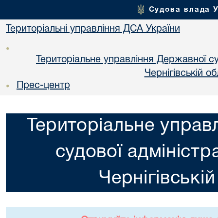
Судова влада 
Територіальні управління ДСА України
•
Територіальне управління Державної суд
Чернiгiвській об
Прес-центр
•
Територіальне управ
судової адміністра
Чернiгiвській