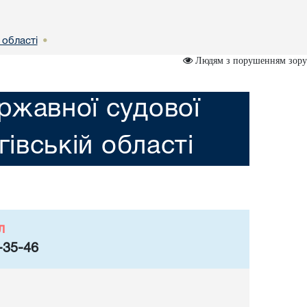
 областi
•
Людям з порушенням зору
ржавної судової
гiвській областi
л
-35-46