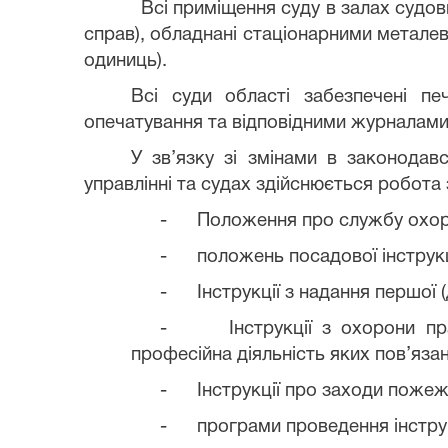
Всі приміщення суду в залах судов
справ), обладнані стаціонарними металев
одиниць).
Всі суди області забезпечені пе
опечатування та відповідними журналами
У зв’язку зі змінами в законодав
управлінні та судах здійснюється робота
-
Положення про службу охор
-
положень посадової інструкц
-
Інструкції з надання першої
-
Інструкції з охорони пр
професійна діяльність яких пов’яз
-
Інструкції про заходи пожеж
-
програми проведення інстру