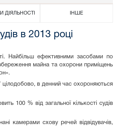
И ДІЯЛЬНОСТІ
ІНШЕ
дів в 2013 році
сті. Найбільш ефективними засобами по
ж збереження майна та охорони приміщень
он».
 7 цілодобово, в денний час охороняються
вить 100 % від загальної кількості судів
нані камерами схову речей відвідувачів,