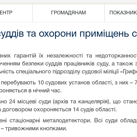
ЕНТР
ГРОМАДЯНАМ
ПОКАЗНИК
уддів та охорони приміщень су
вних гарантій їх незалежності та недоторканно
еченням безпеки суддів працівників суду, а тако
ність спеціального підрозділу судової міліції «Гриф
 перебувають 10 судових установ області, з них –
роняється в нічний час.
 24 місцеві суди (архів та канцелярія), що стано
договором охороняється 14 судів області.
ні стаціонарні металодетектори. Всі суди облад
ня – тривожними кнопками.