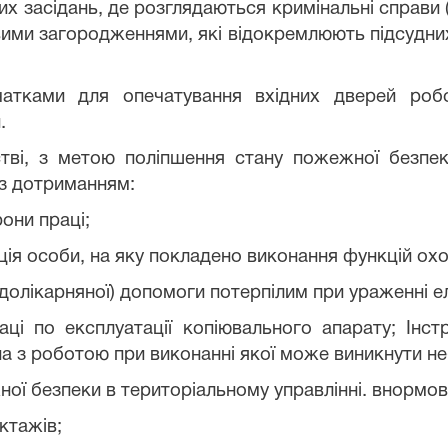
их засідань, де розглядаються кримінальні справи 
ими загородженнями, які відокремлюють підсудних 
чатками для опечатування вхідних дверей робо
.
стві, з метою поліпшення стану пожежної безпе
 з дотриманням:
они праці;
ія особи, на яку покладено виконання функцій охо
 (долікарняної) допомоги потерпілим при ураженні 
аці по експлуатації копіювального апарату; Інст
ана з роботою при виконанні якої може виникнути 
ної безпеки в територіальному управлінні. внормо
ктажів;