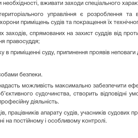
ри необхідності, вживати заходи спеціального харак
територіального управління є розроблення та
хорони приміщень судів та покращення їх технічног
ших заходів, спрямованих на захист суддів від пр
ня правосуддя;
 в приміщенні суду, припинення проявів неповаги 
асобами безпеки.
надасть можливість максимально забезпечити ефек
’єктивного судочинства, створить відповідні ум
 професійну діяльність.
в, працівників апарату судів, учасників судових п
і на постійному і особливому контролі.