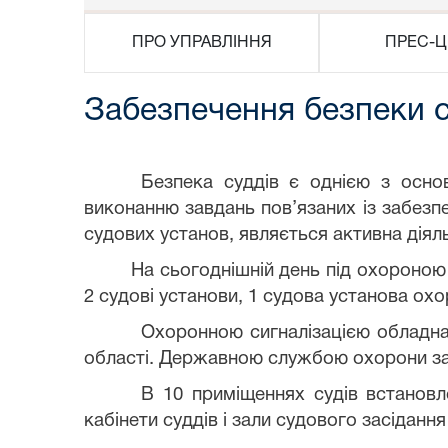
ПРО УПРАВЛІННЯ
ПРЕС-Ц
Забезпечення безпеки с
Безпека суддів є однією з осно
виконанню завдань пов’язаних із забезп
судових установ, являється активна діяль
На сьогоднішній день під охороною
2 судові установи, 1 судова установа охо
Охоронною сигналізацією обладнано
області. Державною службою охорони за 
В 10 приміщеннях судів встановле
кабінети суддів і зали судового засідан