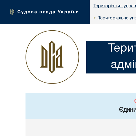
Територіальні упра
Судова влада України
Територіальне упр
•
Тери
адмі
Єдини