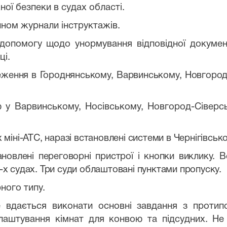
ної безпеки в судах області.
ном журнали інструктажів.
опомогу щодо унормування відповідної документ
ці.
реження в Городнянському, Варвинському, Новгоро
 у Варвинському, Носівському, Новгород-Сіверс
міні-АТС, наразі встановлені системи в Чернігівсь
ановлені переговорні пристрої і кнопки виклику. 
4-х судах. Три суди облаштовані пунктами пропуску.
ного типу.
е вдається виконати основні завдання з протип
лаштування кімнат для конвою та підсудних. Н