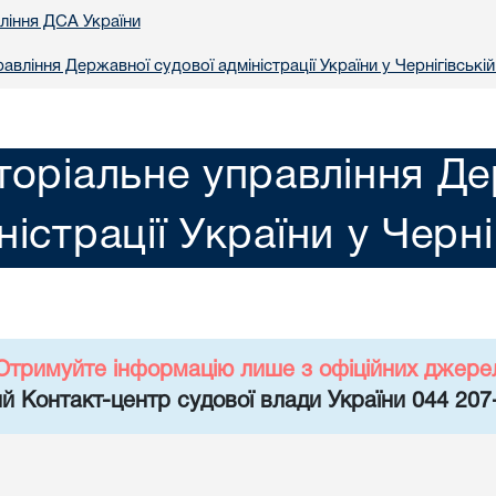
вління ДСА України
авління Державної судової адміністрації України у Чернiгiвській
торіальне управління Де
ністрації України у Чернi
Отримуйте інформацію лише з офіційних джере
й Контакт-центр судової влади України 044 207