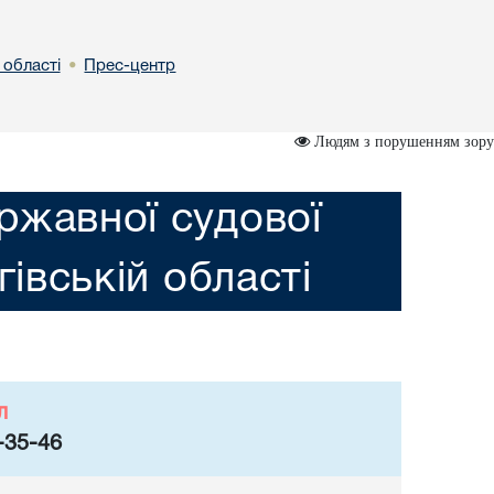
 областi
Прес-центр
•
Людям з порушенням зору
ржавної судової
гiвській областi
л
-35-46