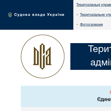
Територіальні упра
Судова влада України
Територіальне упр
•
Фотогалерея
•
Тери
адмі
Єдини