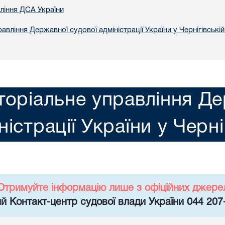
вління ДСА України
авління Державної судової адміністрації України у Чернiгiвській
торіальне управління Де
ністрації України у Чернi
Отримуйте інформацію лише з офіційних джере
й Контакт-центр судової влади України 044 207