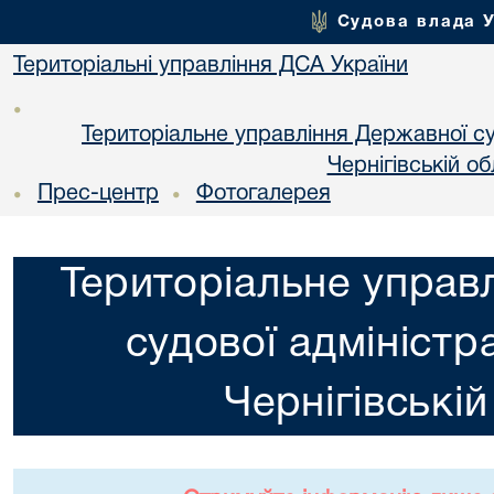
Судова влада 
Територіальні управління ДСА України
•
Територіальне управління Державної суд
Чернiгiвській об
Прес-центр
Фотогалерея
•
•
Територіальне управ
судової адміністра
Чернiгiвській