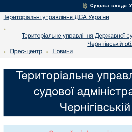
Судова влада 
Територіальні управління ДСА України
•
Територіальне управління Державної суд
Чернiгiвській об
Прес-центр
Новини
•
•
Територіальне управ
судової адміністра
Чернiгiвській