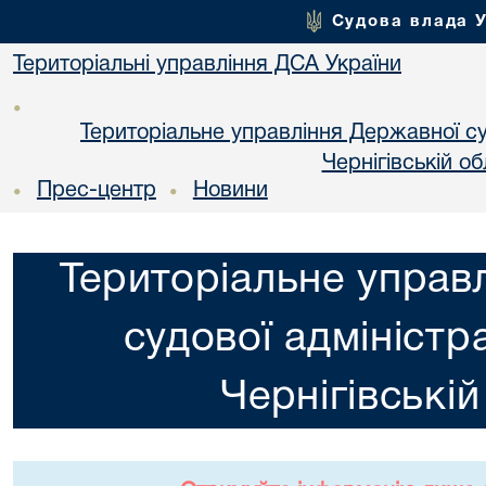
Судова влада 
Територіальні управління ДСА України
•
Територіальне управління Державної суд
Чернiгiвській об
Прес-центр
Новини
•
•
Територіальне управ
судової адміністра
Чернiгiвській