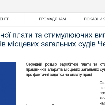
ЕНТР
ГРОМАДЯНАМ
ПОКАЗНИК
тної плати та стимулюючих ви
ів місцевих загальних судів Че
Середній розмір заробітної плати та 
працівників апаратів
місцевих загальних суд
про фактичні видатки на оплату праці
Фа
чи
пр
як
на