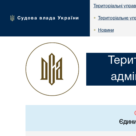
Територіальні упра
Судова влада України
Територіальне упр
•
Новини
•
Тери
адмі
Єдини