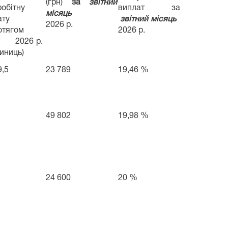
(грн)
за
звітний
робітну
виплат за
місяць
ату
звітний місяць
2026 р.
отягом
2026 р.
026 р.
диниць)
9,5
23 789
19,46 %
49 802
19,98 %
24 600
20 %