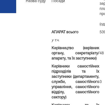
Назва суду
Посади
за
пл
пр
2
(о
АПАРАТ всього
53
у т.ч.
Керівництво (керівник
органу, секретаріату/
48
апарату, та їх заступники)
Керівники самостійних
підрозділів та їх
заступники (департаменту,
служби, самостійного
3
управління, самостійного
відділу, самостійного
сектору)