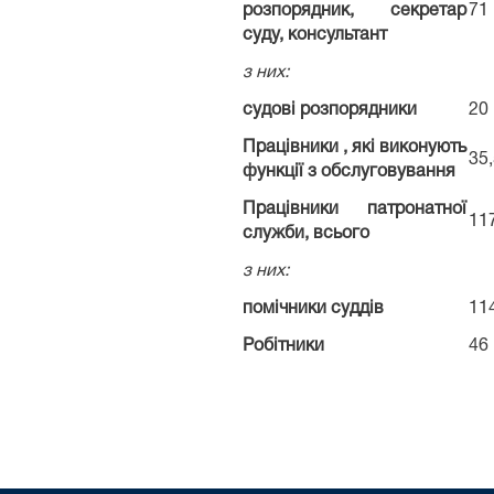
розпорядник, секретар
71
суду, консультант
з них:
судові розпорядники
20
Працівники , які виконують
35
функції з обслуговування
Працівники патронатної
11
служби, всього
з них:
помічники суддів
11
Робітники
46