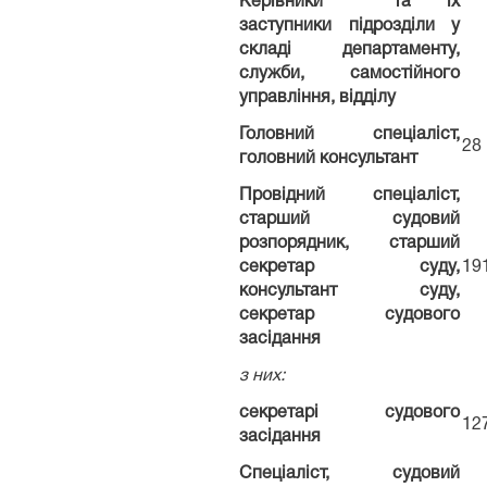
Керівники та їх
заступники підрозділи у
складі департаменту,
служби, самостійного
управління, відділу
Головний спеціаліст,
28
головний консультант
Провідний спеціаліст,
старший судовий
розпорядник, старший
секретар суду,
19
консультант суду,
секретар судового
засідання
з них:
секретарі судового
12
засідання
Спеціаліст, судовий