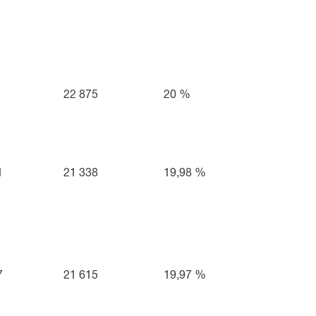
22 875
20 %
1
21 338
19,98 %
7
21 615
19,97 %