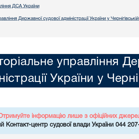
вління ДСА України
авління Державної судової адміністрації України у Чернiгiвській
торіальне управління Де
ністрації України у Чернi
Отримуйте інформацію лише з офіційних джере
й Контакт-центр судової влади України 044 207