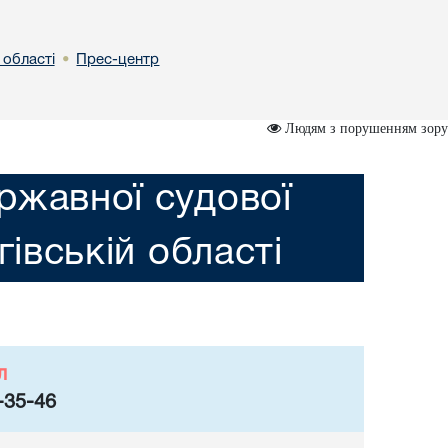
 областi
Прес-центр
•
Людям з порушенням зору
ржавної судової
гiвській областi
л
-35-46