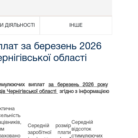
И ДІЯЛЬНОСТІ
ІНШЕ
плат за березень 2026
рнігівської області
стимулюючих виплат
за березень 2026 року
ів Чернігівської області
згідно з інформацією
ктична
сельність
ацівників,
Середній
Середній розмір
им
відсоток
заробітної плати
раховано
стимулюючих